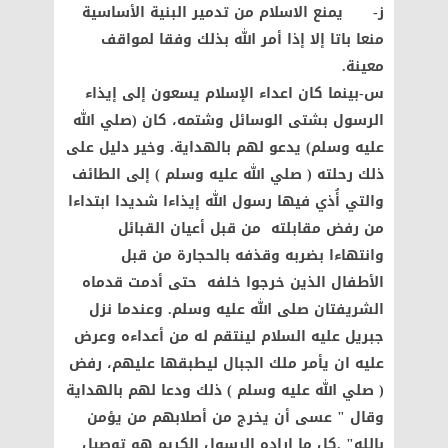
ز‌- يمنع الاسلام من تدمير البنية الأساسية
منعا باتا إلا إذا أمر الله بذلك وفقا لمواقف
معينة.
س‌-بينما كان اعداء الإسلام يسعون إلى إيذاء
الرسول بشتى الوسائل وشتمه، كان (صلي الله
عليه وسلم) يدعو لهم بالهداية. وخير دليل على
ذلك رحلته ( صلي الله عليه وسلم ) إلى الطائف
والتي أُذي فيها رسول الله إيذاءا شديدا ابتداءا
من رفض مقابلته من قبل أعيان القبائل
وانتهاءا بضربه وقذفه بالحجارة من قبل
الأطفال الذين خرجوا خلفه حتى أدمت قدماه
الشريفتان صلى الله عليه وسلم. وعندما نزل
جبريل عليه السلام لينتقم له من أعداءه وعرض
عليه ان يأمر ملك الجبال ليطبقها عليهم، رفض
( صلي الله عليه وسلم ) ذلك ودعا لهم بالهداية
وقال " عسى أن يخرج من أصلابهم من يؤمن
بالله" .كل ما اراده الرسول الكريم هو توصيل