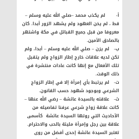
أ‌- لم يكذب محمد –صلي الله عليه وسلم –
قط ، لم يخن العهود ولم يشهد الزور أبدا. كان
معروفا من قبل جميع القبائل في مكة واشتهر
بالصادق الأمين.
ب‌- لم يزن – صلي الله عليه وسلم – أبدا، ولم
تكن لديه علاقات خارج إطار الزواج ولم يتقبل
تلك الأفعال مع إنها كانت عادات منتشرة في
ذلك الوقت.
ت‌- لم يرتبط بأي إمرأة إلا في إطار الزواج
الشرعي وبوجود شهود حسب القانون.
ث‌- علاقته بالسيدة عائشة – رضي الله عنها –
كانت علاقة زواج شرعي عرفنا تفاصيله من
الأحاديث التي روتها السيدة عائشة كأسمى
علاقة بين رجل وإمرأة مليئة بالحب والاحترام.
تعتبر السيدة عائشة إحدى أفضل من روى