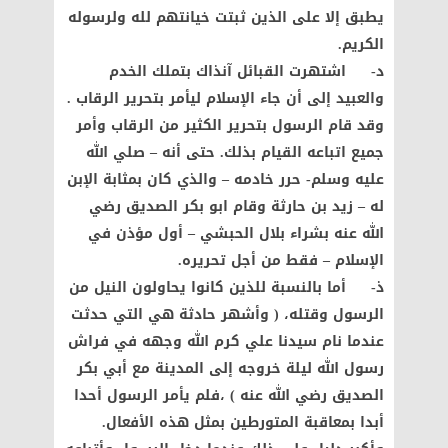
يطبق إلا على الذين ثبتت خيانتهم لله ولرسوله
الكريم.
د‌- اشتهرت القبائل آنذاك بتملك الخدم
والعبيد إلى أن جاء الإسلام ليأمر بتحرير الرقاب .
وقد قام الرسول بتحرير الكثير من الرقاب وأمر
جميع اتباعه القيام بذلك. حتى أنه – صلي الله
عليه وسلم- حرر خادمه – والذي كان بمثابة الإبن
له – زيد بن حارثة وقام ابو بكر الصديق رضي
الله عنه بشراء بلال الحبشي – أول مؤذن في
الإسلام – فقط من أجل تحريره.
ذ‌- أما بالنسبة للذين كانوا يحاولون النيل من
الرسول وقتله، ( وأشهر حادثة هي التي حدثت
عندما نام سيدنا علي كرم الله وجهه في فراش
رسول الله ليلة خروجه إلى المدينة مع أبي بكر
الصديق رضي الله عنه ) ،فلم يأمر الرسول أحدا
أبدا بمعاقبة المتورطين بمثل هذه الأفعال.