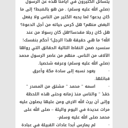
يتسائل الكثيرون في أيامنا هذه عن الرسول
(صلي الله عليه وسلم) . من هو بالضبط؟ إلى ما
كان يدعو؟ لما يحبه الكثير من الناس ولا يفعل
البعض منهم؟ هل كرس حياته من أجل الدعوة؟
هل كان رجلا مقدسا؟هل كان رسولا من عند
الله؟ ما هي حقيقة هذا الرجل؟ أحكم بنفسك!
سنسرد ضمن النقاط التالية الحقائق التي رواها
الآلاف من الناس، منهم من عاصر الرسول محمد
(صلي الله عليه وسلم) وعرفه شخصيا.
· يعود نسبه إلى سادة مكة وأعرق
قبائلها.
· اسمه " محمد " مشتق من المصدر "
حَمْدْ " والناس منذ زمانه وحتى هذه اللحظة
وإلى أن يرث الله الارض ومن عليها يصلون عليه
مرات عديدة في اليوم واليلة – صلى الله على
محمد صلى الله عليه وسلم-
· لم يمارس أبدا عادات القبيلة في عبادة