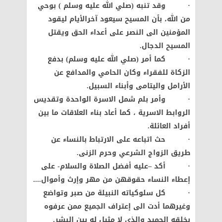
· وقد تنبه (صلي الله عليه وسلم ) بوحي
من الله، بأن المسيح سيعود آخرالأيام ليقود
المؤمنين الى النصر على أعداء الحق ويقتل
المسيح الدجال.
· كما أمر (صلي الله عليه وسلم) بدفع
الزكاة للفقراء وكان الحامي والمدافع عن
الأرامل واليتامى وأبناء السبيل.
· وأمر بلم شمل الاسرة الواحدة وتقديس
الروابط الاسرية ، كما أعاد بناء العلاقات ما بين
أفراد العائلة.
· حث اتباعه على الارتباط بالنساء عن
طريق الزواج الشرعي وحرم الزنى.
· أكد –عليه أفضل الصلاة والسلام- على
إعطاء النساء حقوقهن من مهر وإرث وأموال....
· كل سلوكياته النبيلة من صبر وتواضع
وغيرهما أدت الى إعتراف الجميع ممن عرفوه
بخلقه الحميد والذي لا مثيل له بين البشر.