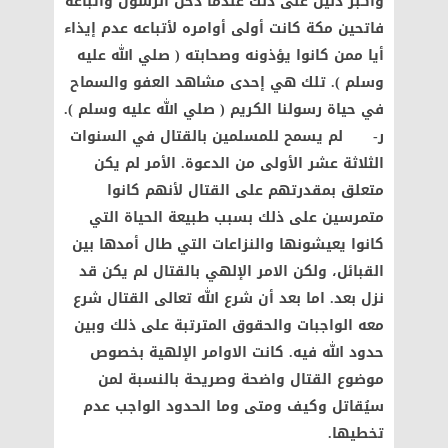
وأكبر دليل على ذلك عندما دخل الرسول وأتباعه
فاتحين مكة كانت أولى أوامره لأتباعه عدم إيذاء
أيا ممن كانوا يؤذونه وصحابته ( صلي الله عليه
وسلم ). تلك هي إحدى مشاهد العفو والسماح
في حياة رسولنا الكريم ( صلي الله عليه وسلم ).
ر‌- لم يسمح للمسلمين بالقتال في السنوات
الثلاثة عشر الأولى من الدعوة. الأمر لم يكن
متعلق بمقدرتهم على القتال لأنهم كانوا
متمرسين على ذلك بسبب طبيعة الحياة التي
كانوا يعيشونها والنزاعات التي طال أمدها بين
القبائل، ولكن الامر الإلهي بالقتال لم يكن قد
نزل بعد. اما بعد أن شرع الله تعالى القتال شرع
معه الواجبات والحقوق المترتبة على ذلك وبين
حدود الله فيه. كانت الاوامر الإلهية بخصوص
موضوع القتال واضحة وصريحة بالنسبة لمن
سيُقاتل وكيف ومتى وما الحدود الواجب عدم
تخطيها.