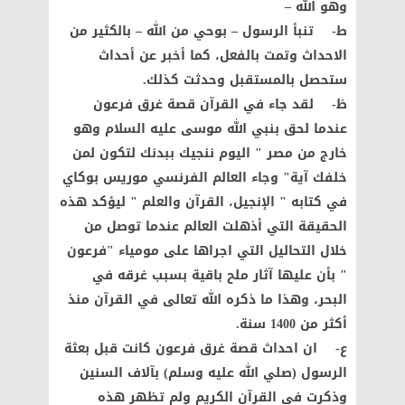
وهو الله –
ط‌- تنبأ الرسول – بوحي من الله – بالكثير من
الاحداث وتمت بالفعل، كما أخبر عن أحداث
ستحصل بالمستقبل وحدثت كذلك.
ظ‌- لقد جاء في القرآن قصة غرق فرعون
عندما لحق بنبي الله موسى عليه السلام وهو
خارج من مصر " اليوم ننجيك ببدنك لتكون لمن
خلفك آية" وجاء العالم الفرنسي موريس بوكاي
في كتابه " الإنجيل، القرآن والعلم " ليؤكد هذه
الحقيقة التي أذهلت العالم عندما توصل من
خلال التحاليل التي اجراها على مومياء "فرعون
" بأن عليها آثار ملح باقية بسبب غرقه في
البحر، وهذا ما ذكره الله تعالى في القرآن منذ
أكثر من 1400 سنة.
ع‌- ان احداث قصة غرق فرعون كانت قبل بعثة
الرسول (صلي الله عليه وسلم) بآلاف السنين
وذكرت في القرآن الكريم ولم تظهر هذه