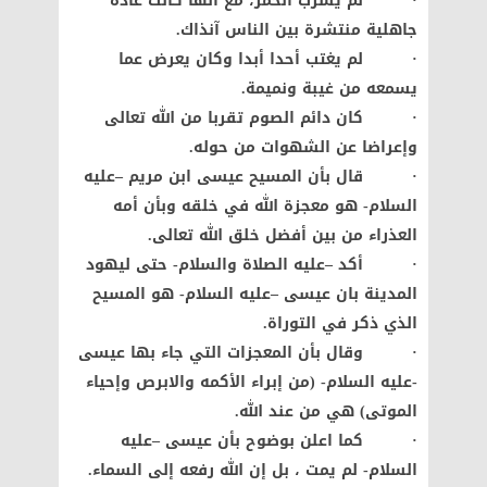
· لم يشرب الخمر، مع انها كانت عادة
جاهلية منتشرة بين الناس آنذاك.
· لم يغتب أحدا أبدا وكان يعرض عما
يسمعه من غيبة ونميمة.
· كان دائم الصوم تقربا من الله تعالى
وإعراضا عن الشهوات من حوله.
· قال بأن المسيح عيسى ابن مريم –عليه
السلام- هو معجزة الله في خلقه وبأن أمه
العذراء من بين أفضل خلق الله تعالى.
· أكد –عليه الصلاة والسلام- حتى ليهود
المدينة بان عيسى –عليه السلام- هو المسيح
الذي ذكر في التوراة.
· وقال بأن المعجزات التي جاء بها عيسى
-عليه السلام- (من إبراء الأكمه والابرص وإحياء
الموتى) هي من عند الله.
· كما اعلن بوضوح بأن عيسى –عليه
السلام- لم يمت ، بل إن الله رفعه إلى السماء.