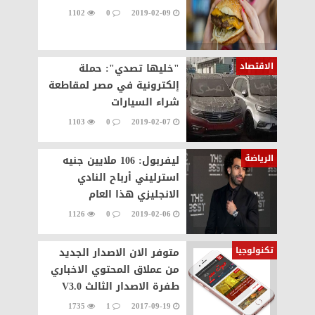
1102
0
2019-02-09
الاقتصاد
"خليها تصدي": حملة
إلكترونية في مصر لمقاطعة
شراء السيارات
1103
0
2019-02-07
الرياضة
ليفربول: 106 ملايين جنيه
استرليني أرباح النادي
الانجليزي هذا العام
1126
0
2019-02-06
تكنولوجيا
متوفر الان الاصدار الجديد
من عملاق المحتوي الاخباري
طفرة الاصدار الثالث V3.0
1735
1
2017-09-19