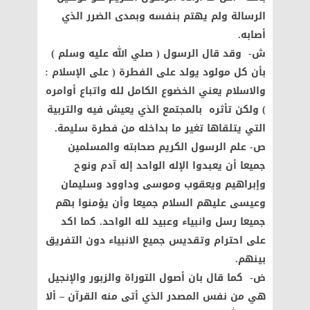
الرسالة ولم يهتم بنفسه وبمدى الضرر الذي
أصابه.
ش‌- وقد قال الرسول ( صلي الله عليه وسلم )
بأن كل مولود يولد على الفطرة ( على الإسلام :
والاسلام يعني الخضوع الكامل لله واتباع أوامره
) ولكن تأثره بالمجتمع الذي يعيش فيه والتربية
التي يتلقاها تغير ما بداخله من فطرة سليمة.
ص‌- علم الرسول الكريم صحابته والمسلمين
جميعا أن يعبدوا الإله الواحد إله آدم ونوح
وإبراهيم ويعقوب وموسى وداوود وسليمان
وعيسى عليهم السلام جميعا وأن يؤمنوا بهم
جميعا رسل وانبياء وعبيد لله الواحد. كما اكد
على احترام وتقديس جميع الانبياء دون التفريق
بينهم.
ض‌- كما قال بان أصول التوراة والزبور والإنجيل
هي من نفس المصدر الذي أتى منه القرآن – ألا