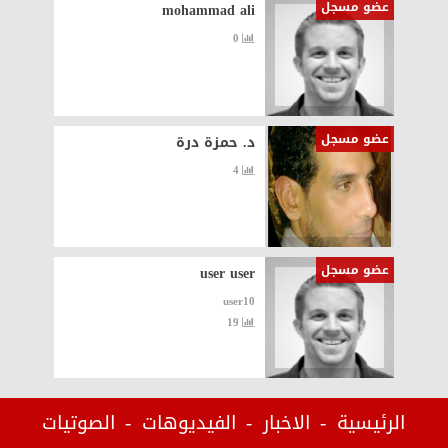
عضو مسجل
mohammad ali
0
عضو مسجل
د. حمزة درة
4
عضو مسجل
user user
user10
19
الرئيسية
الاخبار
الفيديوهات
الصوتيات