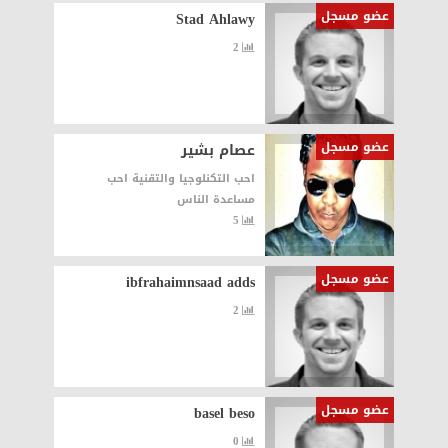
عضو مسجل
Stad Ahlawy
2
عضو مسجل
عصام بشير
احب التكنلوجيا والتقنية احب
مساعدة الناس
5
عضو مسجل
ibfrahaimnsaad adds
2
عضو مسجل
basel beso
0