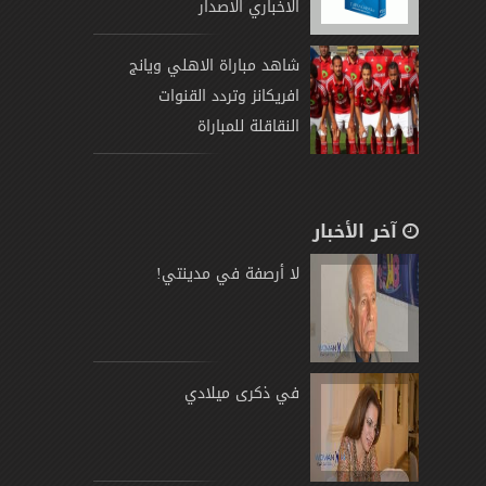
الاخباري الاصدار
شاهد مباراة الاهلي ويانج
افريكانز وتردد القنوات
النقاقلة للمباراة
آخر الأخبار
لا أرصفة في مدينتي!
في ذكرى ميلادي