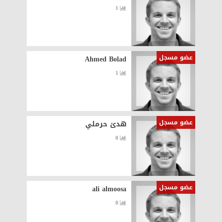
1
عضو مسجل
Ahmed Bolad
1
عضو مسجل
هدئ حرملي
0
عضو مسجل
ali almoosa
0