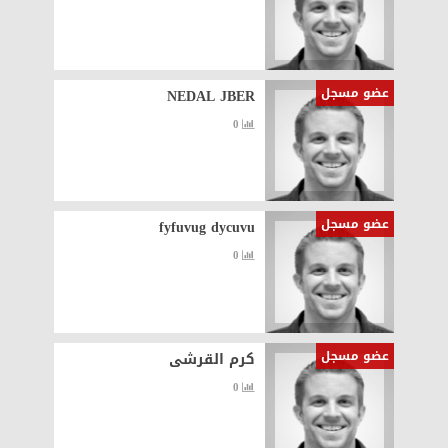
عضو مسجل
NEDAL JBER
0
عضو مسجل
fyfuvug dycuvu
0
عضو مسجل
كرم القرشى
0